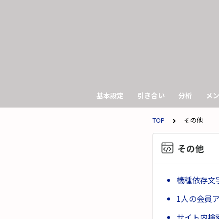
基本設定
引き合い
分析
メ
TOP
その他
その他
機種依存文
1人の会員
サイト内検