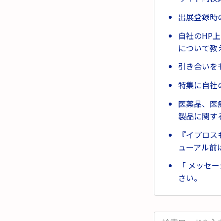
出展登録時
自社のHP
について教
引き合いを
特集に自社
医薬品、医
製品に関す
『イプロス
ューアル前
「 メッセ
さい。