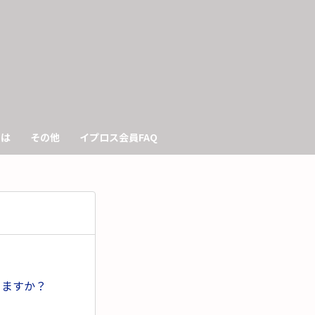
も
っ
と
見
きは
その他
イプロス会員FAQ
る
きますか？