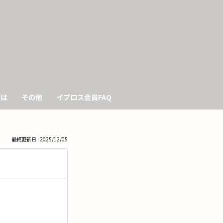
も
っ
と
見
きは
その他
イプロス会員FAQ
る
最終更新日 : 2025/12/05