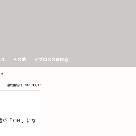
も
っ
と
見
きは
その他
イプロス会員FAQ
る
？
最終更新日 : 2025/11/13
「 ON 」にな