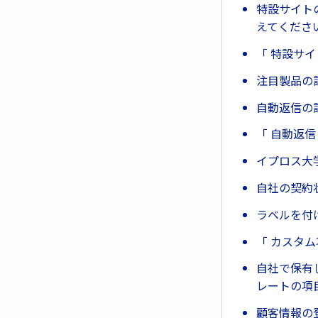
特設サイト
えてくださ
「 特設サ
注目製品の
自動返信の
「 自動返信
イプロス大
自社の契約
ラベルを付
「 カスタ
自社で保有
レートの項
顧客情報の